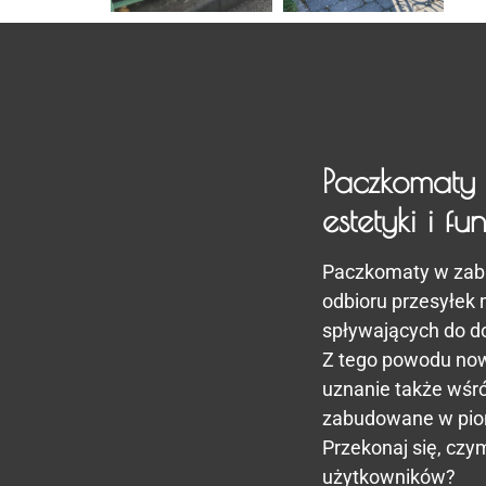
Paczkomaty
estetyki i fu
Paczkomaty w zabu
odbioru przesyłe
spływających do do
Z tego powodu now
uznanie także wśr
zabudowane w pio
Przekonaj się, czy
użytkowników?