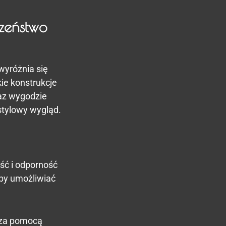
zeństwo
wyróżnia się
e konstrukcje
raz wygodzie
stylowy wygląd.
ść i odporność
aby umożliwiać
 za pomocą