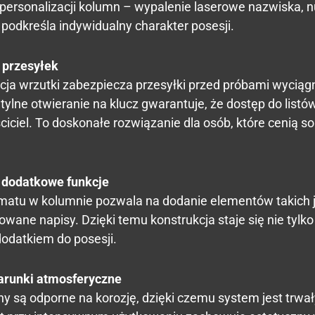
ć personalizacji kolumn – wypalenie laserowe nazwiska,
 podkreśla indywidualny charakter posesji.
 przesyłek
cja wrzutki zabezpiecza przesyłki przed próbami wyciągn
 tylne otwieranie na klucz gwarantuje, że dostęp do listó
iciel. To doskonałe rozwiązanie dla osób, które cenią s
i dodatkowe funkcje
tu w kolumnie pozwala na dodanie elementów takich j
owane napisy. Dzięki temu konstrukcja staje się nie tylk
dodatkiem do posesji.
arunki atmosferyczne
 są odporne na korozję, dzięki czemu system jest trwa