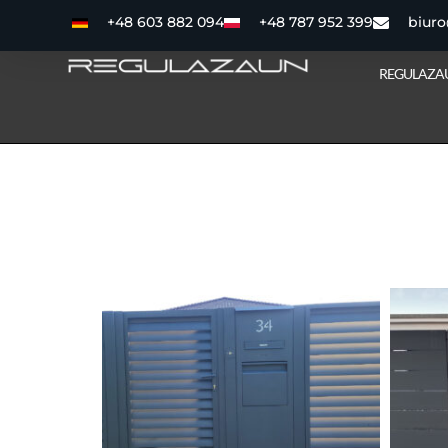
+48 603 882 094
+48 787 952 399
biuro
REGULAZA