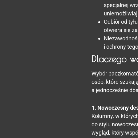
specjalnej wr
uniemożliwiaj
Odbiór od tyłu
otwiera się z
Niezawodność
i ochrony tego
Dlaczego w
Wybór paczkomatów 
osób, które szuka
a jednocześnie dbaj
1. Nowoczesny de
Kolumny, w których
do stylu nowoczes
wygląd, który wsp