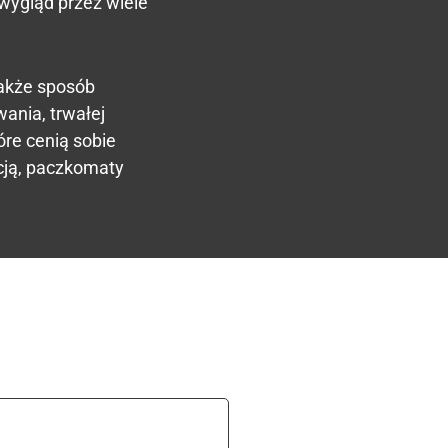
wygląd przez wiele
także sposób
ania, trwałej
re cenią sobie
ncją, paczkomaty