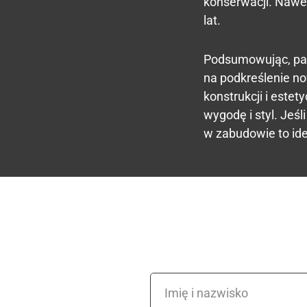
konserwacji. Nawe
lat.
Podsumowując, pac
na podkreślenie no
konstrukcji i este
wygodę i styl. Jeś
w zabudowie to id