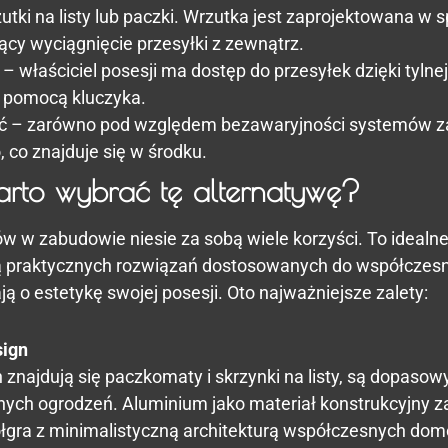
zutki na listy lub paczki. Wrzutka jest zaprojektowana w 
ący wyciągnięcie przesyłki z zewnątrz.
 – właściciel posesji ma dostęp do przesyłek dzięki tylnej
a pomocą kluczyka.
 – zarówno pod względem bezawaryjności systemów za
, co znajduje się w środku.
arto wybrać tę alternatywę?
w zabudowie niesie za sobą wiele korzyści. To idealne
ją praktycznych rozwiązań dostosowanych do współczesn
ą o estetykę swojej posesji. Oto najważniejsze zalety:
sign
 znajdują się paczkomaty i skrzynki na listy, są dopaso
nych ogrodzeń. Aluminium jako materiał konstrukcyjny z
ółgra z minimalistyczną architekturą współczesnych d