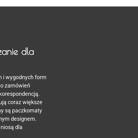
anie dla
h i wygodnych form
no zamówień
 korespondencją.
ują coraz większe
emy są paczkomaty
snym designem.
 niosą dla