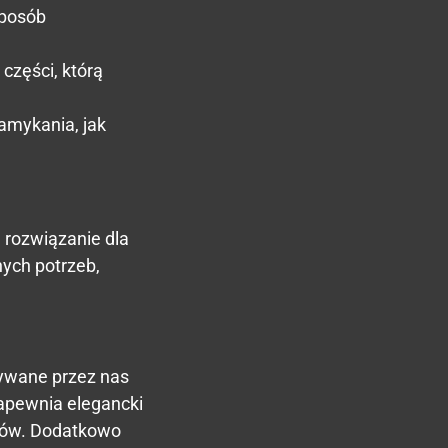
sposób
 części, którą
mykania, jak
 rozwiązanie dla
ych potrzeb,
wywane przez nas
apewnia elegancki
omów. Dodatkowo