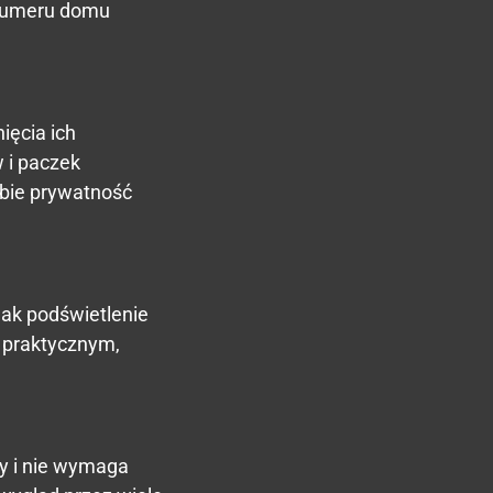
 numeru domu
ięcia ich
w i paczek
obie prywatność
ak podświetlenie
o praktycznym,
ły i nie wymaga