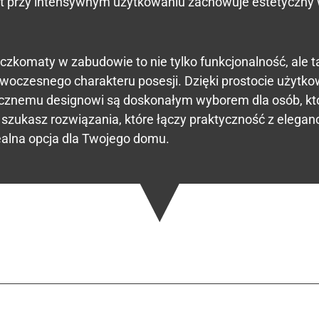
t przy intensywnym użytkowaniu zachowuje estetyczny 
zkomaty w zabudowie to nie tylko funkcjonalność, ale 
woczesnego charakteru posesji. Dzięki prostocie użytkow
tycznemu designowi są doskonałym wyborem dla osób, któ
li szukasz rozwiązania, które łączy praktyczność z elega
ealna opcja dla Twojego domu.